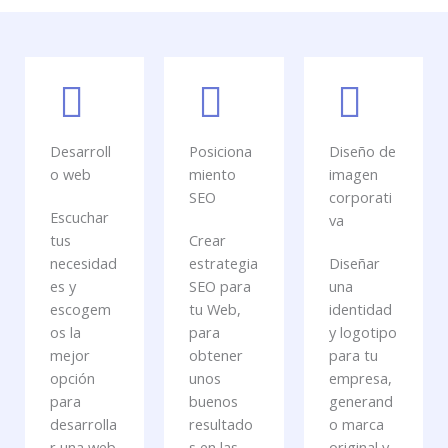
Desarroll
Posiciona
Diseño de
o web
miento
imagen
SEO
corporati
Escuchar
va
tus
Crear
necesidad
estrategia
Diseñar
es y
SEO para
una
escogem
tu Web,
identidad
os la
para
y logotipo
mejor
obtener
para tu
opción
unos
empresa,
para
buenos
generand
desarrolla
resultado
o marca
r una web
s en las
original y